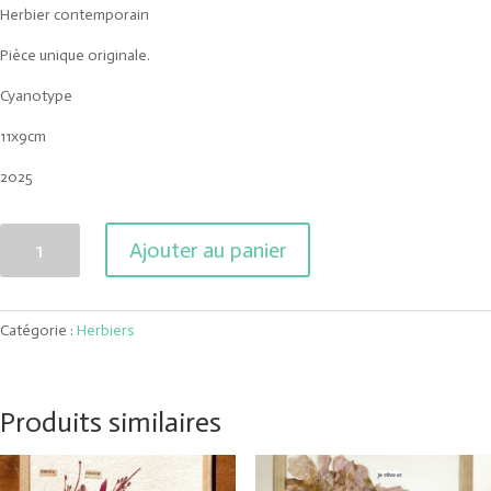
Herbier contemporain
Pièce unique originale.
Cyanotype
11x9cm
2025
quantité
Ajouter au panier
de
La
nuit
Catégorie :
Herbiers
Produits similaires