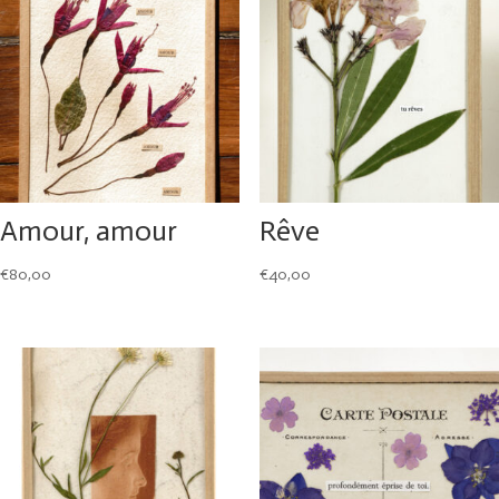
Amour, amour
Rêve
€
80,00
€
40,00