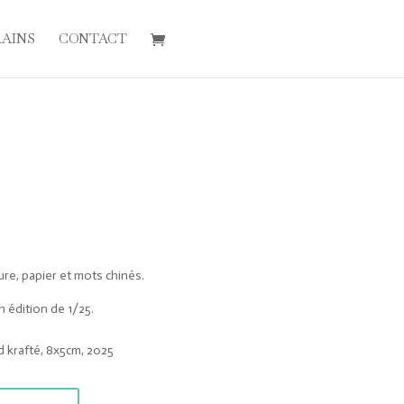
RAINS
CONTACT
ure, papier et mots chinés.
n édition de 1/25.
 krafté, 8x5cm, 2025