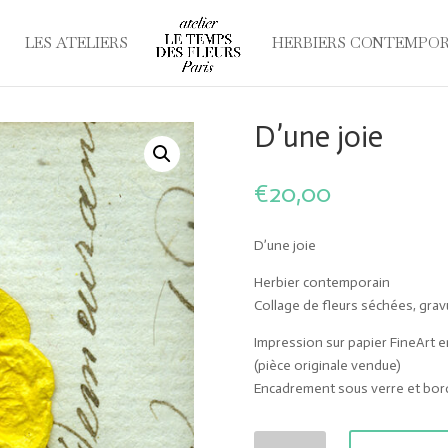
LES ATELIERS
HERBIERS CONTEMPO
D’une joie
€
20,00
D’une joie
Herbier contemporain
Collage de fleurs séchées, grav
Impression sur papier FineArt e
(pièce originale vendue)
Encadrement sous verre et bord
quantité