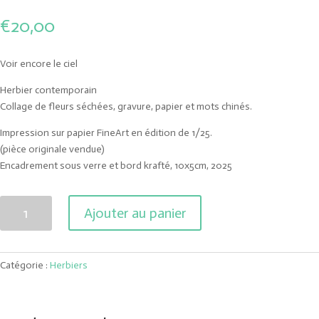
€
20,00
Voir encore le ciel
Herbier contemporain
Collage de fleurs séchées, gravure, papier et mots chinés.
Impression sur papier FineArt en édition de 1/25.
(pièce originale vendue)
Encadrement sous verre et bord krafté, 10x5cm, 2025
quantité
Ajouter au panier
de
Voir
encore
Catégorie :
Herbiers
le
ciel