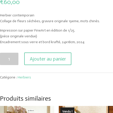
€
60,00
Herbier contemporain
Collage de fleurs séchées, gravure originale 19eme, mots chinés.
Impression sur papier FineArt en édition de 1/25.
(pièce originale vendue)
Encadrement sous verre et bord krafté, 24x18cm, 2024
quantité
Ajouter au panier
de
Les
longues
Catégorie :
Herbiers
contemplations
Produits similaires
Vendu !