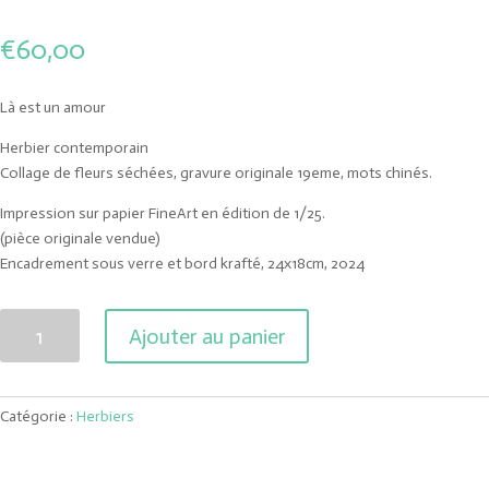
€
60,00
Là est un amour
Herbier contemporain
Collage de fleurs séchées, gravure originale 19eme, mots chinés.
Impression sur papier FineArt en édition de 1/25.
(pièce originale vendue)
Encadrement sous verre et bord krafté, 24x18cm, 2024
quantité
Ajouter au panier
de
Là
est
Catégorie :
Herbiers
un
amour